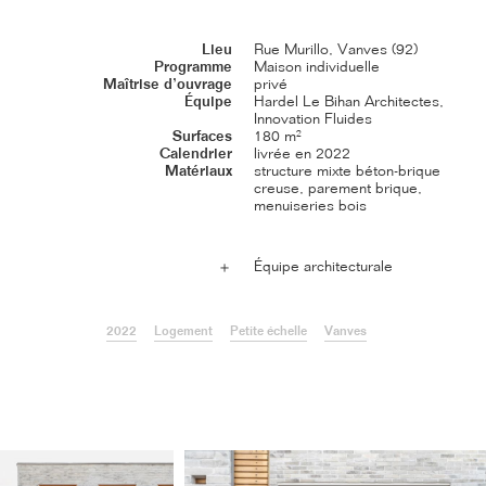
Lieu
Rue Murillo, Vanves (92)
Programme
Maison individuelle
Maîtrise d’ouvrage
privé
Équipe
Hardel Le Bihan Architectes,
Innovation Fluides
Surfaces
180 m²
Calendrier
livrée en 2022
Matériaux
structure mixte béton-brique
creuse, parement brique,
menuiseries bois
Équipe architecturale
＋
2022
Logement
Petite échelle
Vanves