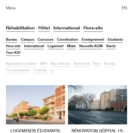
Menu
EN
Réhabilitation
Hôtel
International
Hors-site
Bureau
Campus
Concours
Coordination
Enseignement
Etudiants
Hors-site
International
Logement
Mixte
Nouvelle AOM
Santé
Tour-IGH
Agriculture urbaine
BRS
Bas carbone
Biosourcé
Bois
Bureau
Co-conception
Coliving
+
LOGEMENTS ÉTUDIANTS,
RÉNOVATION HÔPITAL 15-