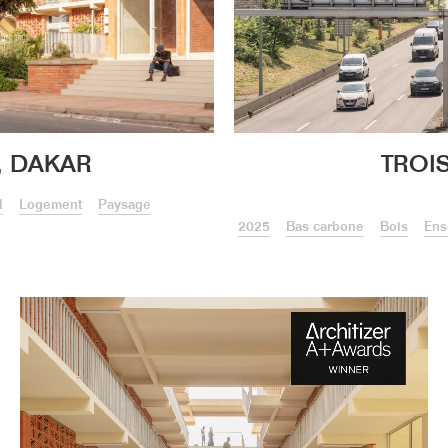
, DAKAR
TROI
l
Logement
Paysage
2025
Bas carbone
Bois
Ens