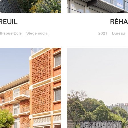
REUIL
RÉHA
il-sous-Bois
Siège social
2021
Bureau