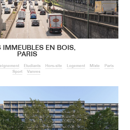
S IMMEUBLES EN BOIS,
PARIS
eignement
Etudiants
Hors-site
Logement
Mixte
Paris
Sport
Vanves