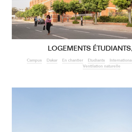
LOGEMENTS ÉTUDIANTS
Campus
Dakar
En chantier
Etudiants
Internationa
Ventilation naturelle