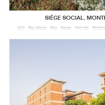
SIÈGE SOCIAL, MONT
2024
Bas carbone
Bois
Bureau
Hors-site
Montreu