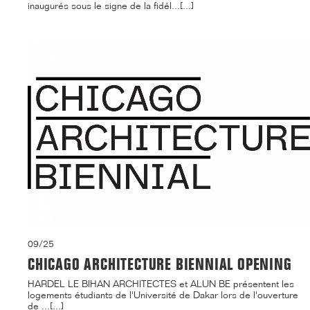
inaugurés sous le signe de la fidél...[...]
09/25
CHICAGO ARCHITECTURE BIENNIAL OPENING
HARDEL LE BIHAN ARCHITECTES et ALUN BE présentent les
logements étudiants de l'Université de Dakar lors de l'ouverture
de ...[...]