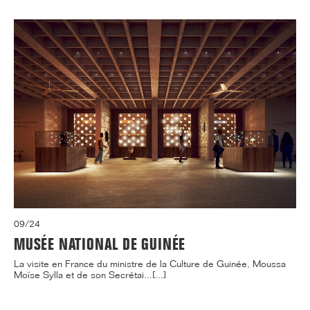
09/24
MUSÉE NATIONAL DE GUINÉE
La visite en France du ministre de la Culture de Guinée, Moussa
Moïse Sylla et de son Secrétai...[...]