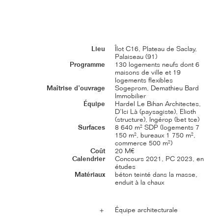
Lieu
Îlot C16, Plateau de Saclay,
Palaiseau (91)
Programme
130 logements neufs dont 6
maisons de ville et 19
logements flexibles
Maîtrise d’ouvrage
Sogeprom, Demathieu Bard
Immobilier
Équipe
Hardel Le Bihan Architectes,
D’Ici Là (paysagiste), Elioth
(structure), Ingérop (bet tce)
Surfaces
8 640 m² SDP (logements 7
150 m², bureaux 1 750 m²,
commerce 500 m²)
Coût
20 M€
Calendrier
Concours 2021, PC 2023, en
études
Matériaux
béton teinté dans la masse,
enduit à la chaux
Équipe architecturale
＋