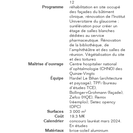
12
Programme
réhabilitation en site occupé
des façades du bâtiment
clinique, rénovation de l'Institut
Universitaire du glaucome ;
surélévation pour créer un
étage de salles blanches
dédiées au service
pharmaceutique. Rénovation
de la bibliothèque, de
l’amphithéâtre et des salles de
réunion. Végétalisation du site
et des toitures
Maîtrise d’ouvrage
Centre hospitalier national
d’ophtalmologie (CHNO) des
Quinze-Vingts
Équipe
Hardel Le Bihan (architecture
et paysage), TPFi (bureau
d’études TCE),
Bollinger+Grohmann (façade),
Zefco (HQE), Remix
(réemploi), Setec opency
(OPC)
Surfaces
3 000 m²
Coût
19,3 M€
Calendrier
concours lauréat mars 2024.
En études
Matériaux
brise-soleil aluminium