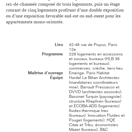
rez-de-chaussée composé de trois logements, puis un étage
courant de cinq logements profitant d’une double exposition
ou d’une exposition favorable sud-est ou sud-ouest pour les
appartements mono-orientés.
Lieu
42-48 rue de Picpus, Paris
12e
Programme
228 logements en accessions
et sociaux, bureaux (HLB 36
logements et bureaux),
commerces, crèche, tiers-lieu
Maîtrise d’ouvrage
Emerige, Paris Habitat
Équipe
Hardel Le Bihan Architectes
(mandataires coordinateurs
moe), Barrault Pressacco et
DVVD (architectes associés),
Bassinet Turquin (paysagiste),
structure Khephren (bureaux)
et ECOBA-ADS (logements),
fluides-thermique Inex
(bureaux), Innovation Fluides et
Pouget (logements), HQE
Citae et Tribu, économistes
Mazet (bureaux), B&C