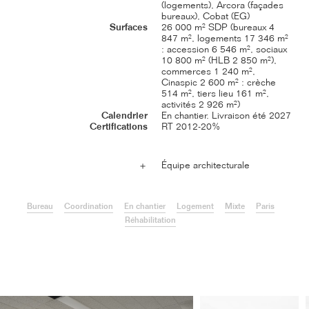
(logements), Arcora (façades
bureaux), Cobat (EG)
Surfaces
26 000 m² SDP (bureaux 4
847 m², logements 17 346 m²
: accession 6 546 m², sociaux
10 800 m² (HLB 2 850 m²),
commerces 1 240 m²,
Cinaspic 2 600 m² : crèche
514 m², tiers lieu 161 m²,
activités 2 926 m²)
Calendrier
En chantier. Livraison été 2027
Certifications
RT 2012-20%
Équipe architecturale
＋
Bureau
Coordination
En chantier
Logement
Mixte
Paris
Réhabilitation