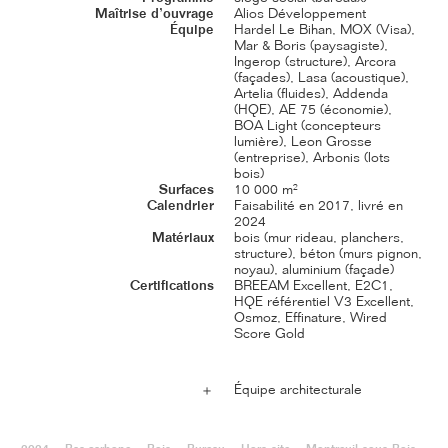
Maîtrise d’ouvrage
Alios Développement
Équipe
Hardel Le Bihan, MOX (Visa),
Mar & Boris (paysagiste),
Ingerop (structure), Arcora
(façades), Lasa (acoustique),
Artelia (fluides), Addenda
(HQE), AE 75 (économie),
BOA Light (concepteurs
lumière), Leon Grosse
(entreprise), Arbonis (lots
bois)
Surfaces
10 000 m²
Calendrier
Faisabilité en 2017, livré en
2024
Matériaux
bois (mur rideau, planchers,
structure), béton (murs pignon,
noyau), aluminium (façade)
Certifications
BREEAM Excellent, E2C1,
HQE référentiel V3 Excellent,
Osmoz, Effinature, Wired
Score Gold
Équipe architecturale
＋