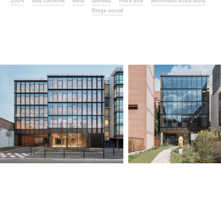
2024
Bas carbone
Bois
Bureau
Hors-site
Montreuil-sous-Bois
Siège social