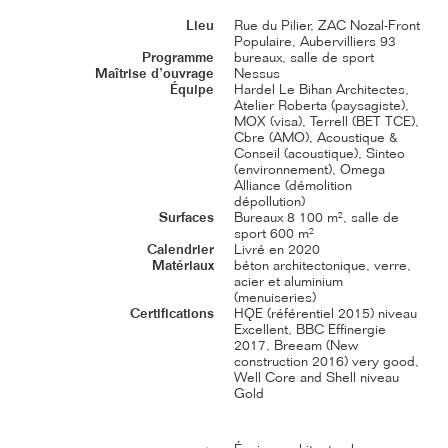
Lieu
Rue du Pilier, ZAC Nozal-Front
Populaire, Aubervilliers 93
Programme
bureaux, salle de sport
Maîtrise d’ouvrage
Nessus
Équipe
Hardel Le Bihan Architectes,
Atelier Roberta (paysagiste),
MOX (visa), Terrell (BET TCE),
Cbre (AMO), Acoustique &
Conseil (acoustique), Sinteo
(environnement), Omega
Alliance (démolition
dépollution)
Surfaces
Bureaux 8 100 m², salle de
sport 600 m²
Calendrier
Livré en 2020
Matériaux
béton architectonique, verre,
acier et aluminium
(menuiseries)
Certifications
HQE (référentiel 2015) niveau
Excellent, BBC Effinergie
2017, Breeam (New
construction 2016) very good,
Well Core and Shell niveau
Gold