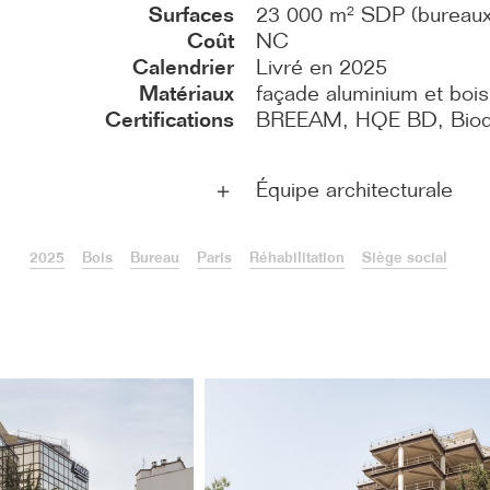
Surfaces
23 000 m² SDP (bureaux
Coût
NC
Calendrier
Livré en 2025
Matériaux
façade aluminium et bois
Certifications
BREEAM, HQE BD, Biodi
Équipe architecturale
＋
2025
Bois
Bureau
Paris
Réhabilitation
Siège social