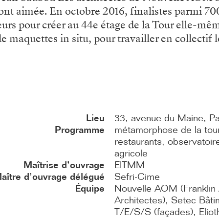
 l’ont aimée. En octobre 2016, finalistes parmi 7
urs pour créer au 44e étage de la Tour elle-mê
 maquettes in situ, pour travailler en collectif l
Lieu
33, avenue du Maine, Pa
Programme
métamorphose de la tou
restaurants, observatoir
agricole
Maîtrise d’ouvrage
EITMM
aître d’ouvrage délégué
Sefri-Cime
Équipe
Nouvelle AOM (Franklin A
Architectes), Setec Bâti
T/E/S/S (façades), Elio