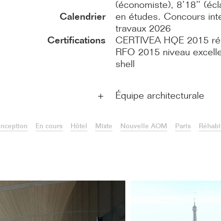
(économiste), 8’18’’ (écl
Calendrier
en études. Concours inte
travaux 2026
Certifications
CERTIVEA HQE 2015 rén
RFO 2015 niveau excelle
shell
Équipe architecturale
＋
nception
En cours
Hôtel
Mixte
Nouvelle AOM
Paris
Réhabil