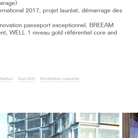
airage)
rnational 2017, projet lauréat, démarrage des
ovation passeport exceptionnel, BREEAM
nt, WELL 1 niveau gold référentiel core and
itation
Tour-IGH
Ventilation naturelle