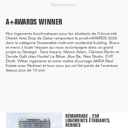
©Schnepp Renou
A+AWARDS WINNER
12/25
INAUGURATION DES BUREAUX
Nos logements bioclimatiques pour les étudiants de l'Université
PASTEUR RÉHABILITÉS
Cheikh Anta Diop de Dakar remportent le prix
A+AWARDS 2026
dans la catégorie Sustainable multi-unit residential building
. Bravo
et merci à toute l'équipe qui nous accompagne dans ce grand
projet au Sénégal : Sara Impera, Manon Adam, Clément Bertin et
Davide Galli chez Hardel Le Bihan, Alun Be, Niez Studio, EVP,
Elioth, Willier ingénierie et notre maître d'ouvrage AMSA Real
Estate avec Redman et tous ceux qui ont fait partie de l'aventure
11/25
depuis plus de 10 ans!
CAMPUS SORBONNE PITIÉ-
SALPÊTRIÈRE : PROJET
LAURÉAT
11/25
DÉMARRAGE : 250
LOGEMENTS ÉTUDIANTS,
RENNES