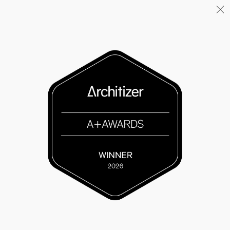
Menu
06/26
A+AWARDS WINNER
04/26
INAUGURATION ZANNIER
HOTELS BENDOR
04/26
FIN DE GROS ŒUVRE PORTE DE
SAINT-OUEN