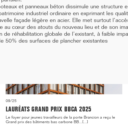
médecine de Paris située 91, Boulevard de l'...[...]
poteaux et panneaux béton dissimule une structure e
atrimoine industriel ordinaire en exprimant les quali
velle façade légère en acier. Elle met surtout l’accè
ine au cœur des atouts du nouveau lieu et de son i
on de réhabilitation globale de l’existant, à faible i
de 50% des surfaces de plancher existantes
09/25
LAURÉATS GRAND PRIX BBCA 2025
Le foyer pour jeunes travailleurs de la porte Brancion a reçu le
Grand prix des bâtiments bas carbone BB...[...]