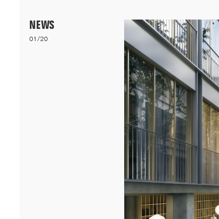
Menu
NEWS
01/20
06/26
A+AWARDS WINNER
Nos logements bioclimatiques pour les étudiants de l'Université