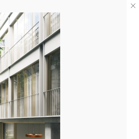
04/26
FIN DE GROS ŒUVRE PORTE DE SAINT-OUEN
Après la livraison de l'immeuble totem en proue sur le