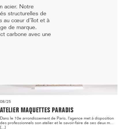
logements étudiants et d'une crèche sur le ca...[...]
n acier. Notre
tés structurelles de
s au cœur d’îlot et à
mage de marque.
mpact carbone avec une
08/25
ATELIER MAQUETTES PARADIS
Dans le 10e arrondissement de Paris, l'agence met à disposition
des professionnels son atelier et le savoir-faire de ses deux m...
[...]