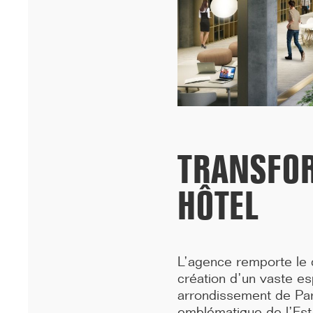
Cheikh Anta Diop de Dakar remportent le prixA+AWARDS 2026
dans la ca...[...]
TRANSFOR
HÔTEL
12/25
L’agence remporte le co
INAUGURATION DES BUREAUX PASTEUR
création d’un vaste e
RÉHABILITÉS
arrondissement de Pari
Ce 15 décembre, les bureaux du 90 Bd Pasteur à Paris ont été
emblématique de l’Est 