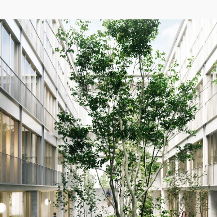
04/26
INAUGURATION ZANNIER HOTELS BENDOR
Après six ans de présence sur le projet de Renaissance de l'île de