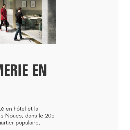
périphérique, nous avons fêté avec les équipes...[...]
ERIE EN
11/25
é en hôtel et la
DÉMARRAGE : 250 LOGEMENTS ÉTUDIANTS,
es Noues, dans le 20e
RENNES
artier populaire,
Lancement des études pour la réalisation d'une résidence de 250