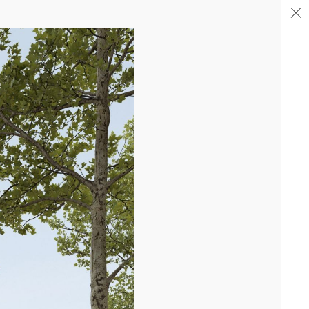
04/26
FIN DE GROS ŒUVRE PORTE DE SAINT-OUEN
Après la livraison de l'immeuble totem en proue sur le