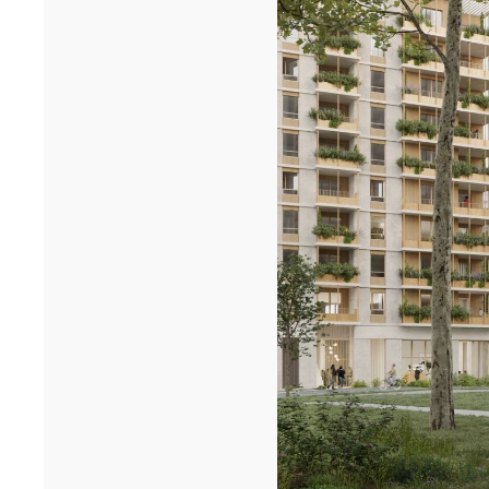
Cheikh Anta Diop de Dakar remportent le prixA+AWARDS 2026
dans la ca...[...]
12/25
INAUGURATION DES BUREAUX PASTEUR
RÉHABILITÉS
Ce 15 décembre, les bureaux du 90 Bd Pasteur à Paris ont été