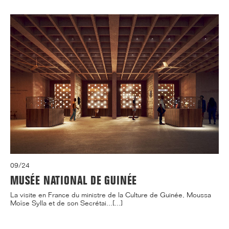
09/24
MUSÉE NATIONAL DE GUINÉE
La visite en France du ministre de la Culture de Guinée, Moussa
Moïse Sylla et de son Secrétai...[...]