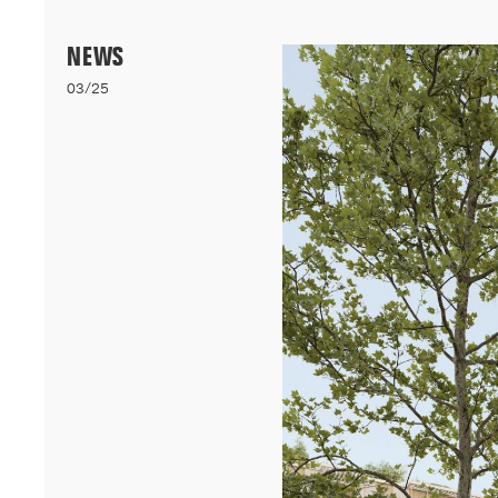
Menu
NEWS
03/25
06/26
A+AWARDS WINNER
Nos logements bioclimatiques pour les étudiants de l'Université