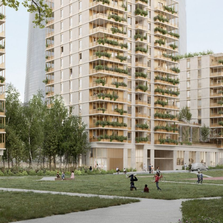
Bendor dans le Var, don...[...]
11/25
CAMPUS SORBONNE PITIÉ-SALPÊTRIÈRE :
PROJET LAURÉAT
Notre projet est lauréat pour la rénovation de la faculté de