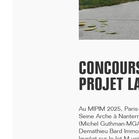
inaugurés sous le signe de la fidél...[...]
CONCOURS
PROJET L
Au MIPIM 2025, Paris-
09/25
Seine Arche à Nanterre
CHICAGO ARCHITECTURE BIENNIAL OPENING
(Michel Guthman-MGAU
HARDEL LE BIHAN ARCHITECTES et ALUN BE présentent les
Demathieu Bard Immobi
logements étudiants de l'Université de Dakar lors de l'ouverture
lauréat sur le lot M voi
de ...[...]