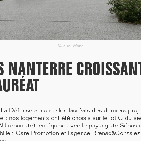
médecine de Paris située 91, Boulevard de l'...[...]
©Jeudi Wang
 NANTERRE CROISSANT
AURÉAT
La Défense annonce les lauréats des derniers proj
09/25
 : nos logements ont été choisis sur le lot G du se
LAURÉATS GRAND PRIX BBCA 2025
 urbaniste), en équipe avec le paysagiste Sébast
Le foyer pour jeunes travailleurs de la porte Brancion a reçu le
lier, Care Promotion et l'agence Brenac&Gonzalez d
Grand prix des bâtiments bas carbone BB...[...]
sin.