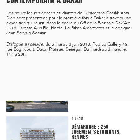
CONTEMPORAIN À DAKAR
Les nouvelles résidences étudiantes de l'Université Cheikh Anta
Diop sont présentées pour la première fois à Dakar à travers une
exposition qui réunit, dans le cadre du Off de la Biennale Dak’Art
12/25
2018, l'artiste Alun Be, Hardel Le Bihan Architectes et le designer
Jean-Servais Somian.
INAUGURATION DES BUREAUX
PASTEUR RÉHABILITÉS
Dialogue à l'oeuvre
, du 6 mai au 3 juin 2018, Pop up Gallery 49,
rue Bugnicourt, Dakar Plateau, Sénégal. Du mardi au dimanche,
11h à 20h.
11/25
CAMPUS SORBONNE PITIÉ-
SALPÊTRIÈRE : PROJET
LAURÉAT
11/25
DÉMARRAGE : 250
LOGEMENTS ÉTUDIANTS,
RENNES