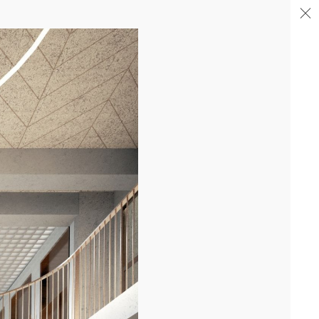
04/26
FIN DE GROS ŒUVRE PORTE DE SAINT-OUEN
Après la livraison de l'immeuble totem en proue sur le