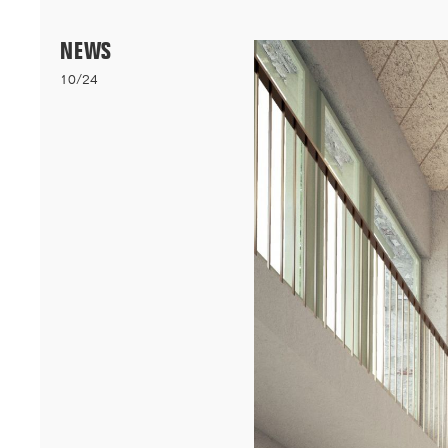
Menu
NEWS
10/24
06/26
A+AWARDS WINNER
Nos logements bioclimatiques pour les étudiants de l'Université