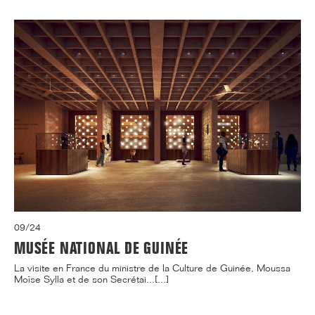
09/24
MUSÉE NATIONAL DE GUINÉE
La visite en France du ministre de la Culture de Guinée, Moussa
Moïse Sylla et de son Secrétai...[...]