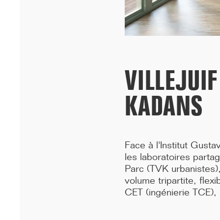
inaugurés sous le signe de la fidél...[...]
VILLEJUI
KADANS
Face à l'Institut Gusta
les laboratoires parta
Parc (TVK urbanistes)
09/25
volume tripartite, flex
CHICAGO ARCHITECTURE BIENNIAL OPENING
CET (ingénierie TCE), 
HARDEL LE BIHAN ARCHITECTES et ALUN BE présentent les
logements étudiants de l'Université de Dakar lors de l'ouverture
de ...[...]