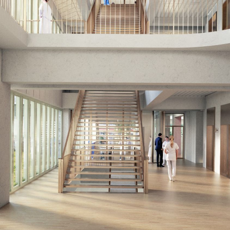
Bendor dans le Var, don...[...]
11/25
CAMPUS SORBONNE PITIÉ-SALPÊTRIÈRE :
PROJET LAURÉAT
Notre projet est lauréat pour la rénovation de la faculté de