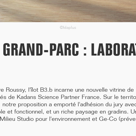
médecine de Paris située 91, Boulevard de l'...[...]
©Idaplus
F GRAND-PARC : LABORA
ve Roussy, l'îlot B3.b incarne une nouvelle vitrine de 
gés de Kadans Science Partner France. Sur le territ
, notre proposition a emporté l'adhésion du jury av
09/25
ible et fonctionnel, et un riche paysage en gradins. 
LAURÉATS GRAND PRIX BBCA 2025
Milieu Studio pour l'environnement et Ge-Co (préven
Le foyer pour jeunes travailleurs de la porte Brancion a reçu le
Grand prix des bâtiments bas carbone BB...[...]