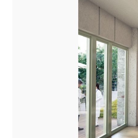
Cheikh Anta Diop de Dakar remportent le prixA+AWARDS 2026
dans la ca...[...]
12/25
INAUGURATION DES BUREAUX PASTEUR
RÉHABILITÉS
Ce 15 décembre, les bureaux du 90 Bd Pasteur à Paris ont été