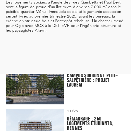
Les logements sociaux à l'angle des rues Gambetta et Paul Bert
sont la figure de proue d'un îlot mixte d'environ 7 000 m² dans le
paisible quartier Méhul. Immeuble social et logements accession
seront livrés au premier trimestre 2025, avant les bureaux, la
crèche en structure bois et l'entrepôt réhabilité. Un chantier mené
12/25
pour Ogic
avec MOX à la DET
, EVP pour l'ingénierie structure et
les paysagistes Altern.
INAUGURATION DES BUREAUX
PASTEUR RÉHABILITÉS
11/25
CAMPUS SORBONNE PITIÉ-
SALPÊTRIÈRE : PROJET
LAURÉAT
11/25
DÉMARRAGE : 250
LOGEMENTS ÉTUDIANTS,
RENNES