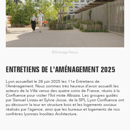
12/25
INAUGURATION DES BUREAUX
PASTEUR RÉHABILITÉS
©Schnepp Renou
11/25
ENTRETIENS DE L'AMÉNAGEMENT 2025
CAMPUS SORBONNE PITIÉ-
SALPÊTRIÈRE : PROJET
Lyon accueillait le 26 juin 2025 les 11e Entretiens de
LAURÉAT
l'Aménagement. Nous sommes très heureux d'avoir accueilli les
acteurs de la Ville venus des quatre coins de France, réunis à la
Confluence pour visiter l'îlot mixte Albizzia. Les groupes guidés
par Samuel Linzau et Sylvie Josse, de la SPL Lyon Confluence ont
pu découvrir la tour en structure bois et les logements sociaux
réalisés par l'agence, ainsi que les bureaux et logements de nos
11/25
confrères lyonnais Insolites Architecture.
DÉMARRAGE : 250
LOGEMENTS ÉTUDIANTS,
RENNES