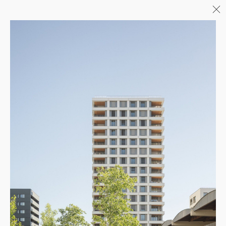
Menu
06/26
A+AWARDS WINNER
04/26
INAUGURATION ZANNIER
HOTELS BENDOR
04/26
FIN DE GROS ŒUVRE PORTE DE
SAINT-OUEN