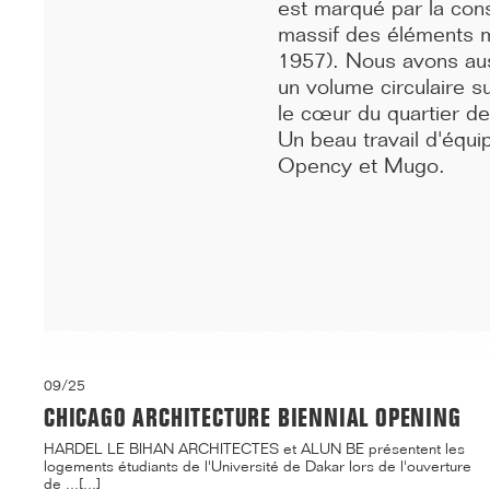
est marqué par la cons
inaugurés sous le signe de la fidél...[...]
massif des éléments mé
1957). Nous avons aus
un volume circulaire s
le cœur du quartier de 
Un beau travail d'équ
Opency et Mugo.
09/25
CHICAGO ARCHITECTURE BIENNIAL OPENING
HARDEL LE BIHAN ARCHITECTES et ALUN BE présentent les
logements étudiants de l'Université de Dakar lors de l'ouverture
de ...[...]