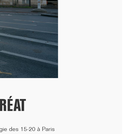
périphérique, nous avons fêté avec les équipes...[...]
URÉAT
11/25
DÉMARRAGE : 250 LOGEMENTS ÉTUDIANTS,
RENNES
ogie des 15-20 à Paris
Lancement des études pour la réalisation d'une résidence de 250