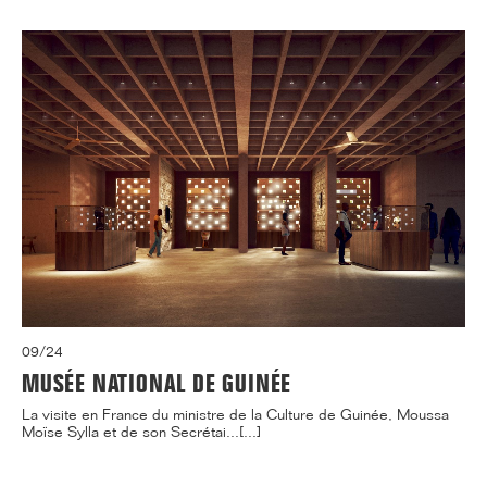
09/24
MUSÉE NATIONAL DE GUINÉE
La visite en France du ministre de la Culture de Guinée, Moussa
Moïse Sylla et de son Secrétai...[...]