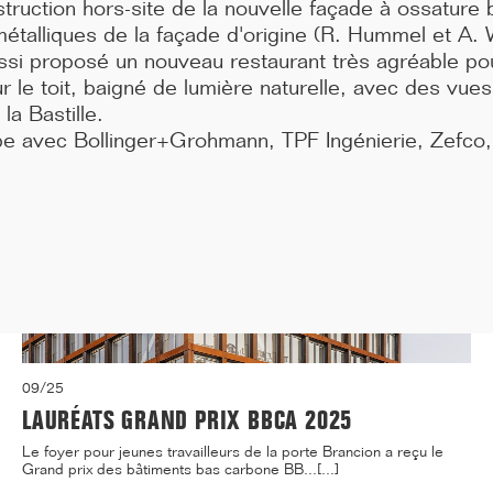
truction hors-site de la nouvelle façade à ossature 
médecine de Paris située 91, Boulevard de l'...[...]
talliques de la façade d'origine (R. Hummel et A. 
si proposé un nouveau restaurant très agréable pour
ur le toit, baigné de lumière naturelle, avec des vu
la Bastille.
ipe avec Bollinger+Grohmann, TPF Ingénierie, Zefco
09/25
LAURÉATS GRAND PRIX BBCA 2025
Le foyer pour jeunes travailleurs de la porte Brancion a reçu le
Grand prix des bâtiments bas carbone BB...[...]