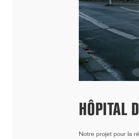
Cheikh Anta Diop de Dakar remportent le prixA+AWARDS 2026
dans la ca...[...]
HÔPITAL D
12/25
INAUGURATION DES BUREAUX PASTEUR
RÉHABILITÉS
Notre projet pour la r
Ce 15 décembre, les bureaux du 90 Bd Pasteur à Paris ont été