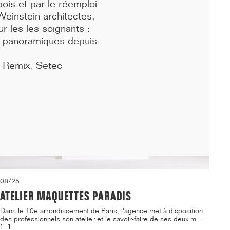
bois et par le réemploi
logements étudiants et d'une crèche sur le ca...[...]
Weinstein architectes,
 les les soignants :
es panoramiques depuis
, Remix, Setec
08/25
ATELIER MAQUETTES PARADIS
Dans le 10e arrondissement de Paris, l'agence met à disposition
des professionnels son atelier et le savoir-faire de ses deux m...
[...]