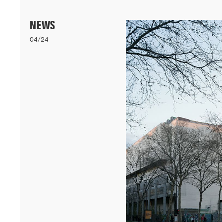
Menu
NEWS
04/24
06/26
A+AWARDS WINNER
Nos logements bioclimatiques pour les étudiants de l'Université