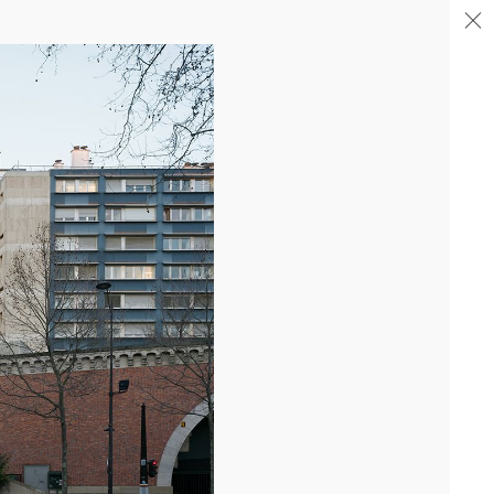
04/26
FIN DE GROS ŒUVRE PORTE DE SAINT-OUEN
Après la livraison de l'immeuble totem en proue sur le