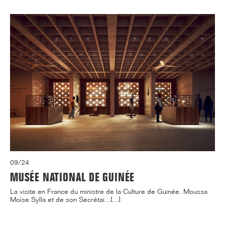
09/24
MUSÉE NATIONAL DE GUINÉE
La visite en France du ministre de la Culture de Guinée, Moussa
Moïse Sylla et de son Secrétai...[...]