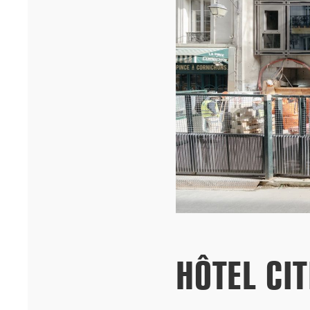
Cheikh Anta Diop de Dakar remportent le prixA+AWARDS 2026
dans la ca...[...]
12/25
HÔTEL CI
INAUGURATION DES BUREAUX PASTEUR
RÉHABILITÉS
Ce 15 décembre, les bureaux du 90 Bd Pasteur à Paris ont été