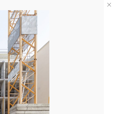
04/26
FIN DE GROS ŒUVRE PORTE DE SAINT-OUEN
Après la livraison de l'immeuble totem en proue sur le