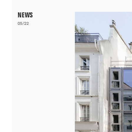
Menu
NEWS
05/22
06/26
A+AWARDS WINNER
Nos logements bioclimatiques pour les étudiants de l'Université