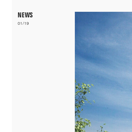
Menu
NEWS
01/19
06/26
A+AWARDS WINNER
Nos logements bioclimatiques pour les étudiants de l'Université