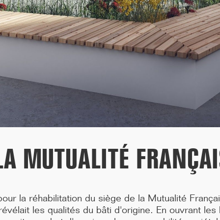
médecine de Paris située 91, Boulevard de l'...[...]
 LA MUTUALITÉ FRANÇAI
09/25
LAURÉATS GRAND PRIX BBCA 2025
our la réhabilitation du siège de la Mutualité França
Le foyer pour jeunes travailleurs de la porte Brancion a reçu le
évélait les qualités du bâti d'origine. En ouvrant le
Grand prix des bâtiments bas carbone BB...[...]