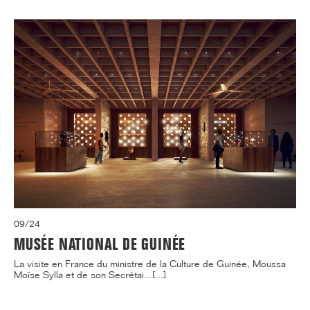
09/24
MUSÉE NATIONAL DE GUINÉE
La visite en France du ministre de la Culture de Guinée, Moussa
Moïse Sylla et de son Secrétai...[...]