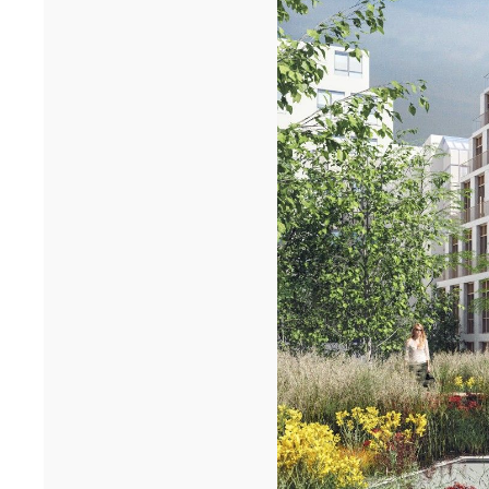
Cheikh Anta Diop de Dakar remportent le prixA+AWARDS 2026
dans la ca...[...]
12/25
INAUGURATION DES BUREAUX PASTEUR
RÉHABILITÉS
Ce 15 décembre, les bureaux du 90 Bd Pasteur à Paris ont été