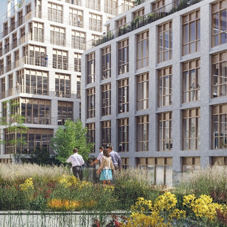
Bendor dans le Var, don...[...]
11/25
CAMPUS SORBONNE PITIÉ-SALPÊTRIÈRE :
PROJET LAURÉAT
Notre projet est lauréat pour la rénovation de la faculté de