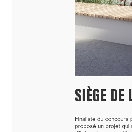
inaugurés sous le signe de la fidél...[...]
SIÈGE DE
09/25
CHICAGO ARCHITECTURE BIENNIAL OPENING
Finaliste du concours p
HARDEL LE BIHAN ARCHITECTES et ALUN BE présentent les
proposé un projet qui r
logements étudiants de l'Université de Dakar lors de l'ouverture
de ...[...]