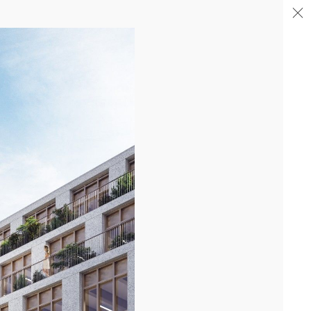
04/26
FIN DE GROS ŒUVRE PORTE DE SAINT-OUEN
Après la livraison de l'immeuble totem en proue sur le