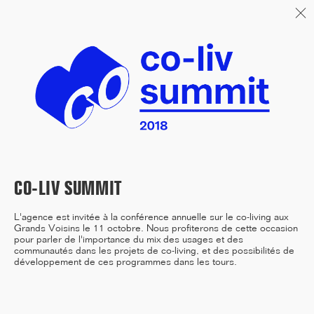
Menu
06/26
A+AWARDS WINNER
04/26
INAUGURATION ZANNIER
CO-LIV SUMMIT
HOTELS BENDOR
L'agence est invitée à la conférence annuelle sur le co-living aux
Grands Voisins
le 11 octobre. Nous profiterons de cette occasion
pour parler de l'importance du mix des usages et des
communautés dans les projets de co-living, et des possibilités de
développement de ces programmes dans les tours.
04/26
FIN DE GROS ŒUVRE PORTE DE
SAINT-OUEN